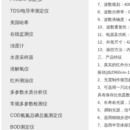
7、波数规划：4000
TDS/电导率测定仪
8、波数分辨率：0.2
9、波数准确度：±1
美国哈希
10、波数重复性：1
在线监测仪
11、电源及功耗：AC
12、外形尺寸：42
浊度计
13、操控方法：
水质采样器
三、产品特征
1、真实的红外分光
溶解氧仪
振动(由2960c
2、无需制作规范
红外测油仪
3、可选用一只比
多参数水质分析仪
具有保存比色皿数
4、长寿命光源，
常规多参数检测仪
5、调制光源，信
COD氨氮总磷总氮测定仪
6、选用精细步进
7、选用半导体探
BOD测定仪