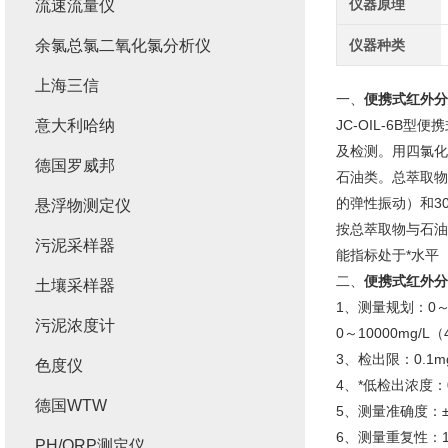
仪器原理
流速流量仪
余氯总氯二氧化氯分析仪
仪器种类
上海三信
一、
便携式红外分光
意大利哈纳
JC-OIL-6
及检测。用四氯化
德国罗威邦
石油类。总萃取物和
的弹性振动）和30
悬浮物测定仪
按总萃取物与石油类
污泥采样器
能指标处于*水平
二、
便携式红外分光
土壤采样器
1、测量规划：0～
污泥浓度计
0～10000mg/
3、检出限：0.1mg
色度仪
4、*低检出浓度：0.
德国WTW
5、测量准确度：±
6、测量重复性：
PH/ORP测定仪