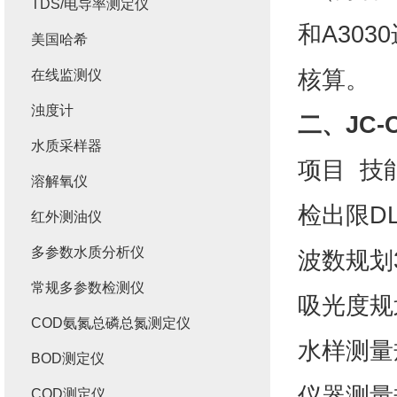
TDS/电导率测定仪
和A30
美国哈希
核算。
在线监测仪
浊度计
二、
JC
水质采样器
项目 技
溶解氧仪
检出限DL
红外测油仪
多参数水质分析仪
波数规划34
常规多参数检测仪
吸光度规划
COD氨氮总磷总氮测定仪
水样测量规
BOD测定仪
仪器测量规
COD测定仪