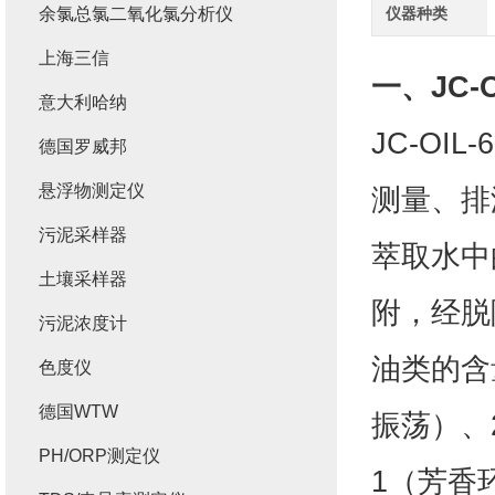
余氯总氯二氧化氯分析仪
仪器种类
上海三信
一、
JC
意大利哈纳
JC-O
德国罗威邦
悬浮物测定仪
测量、排
污泥采样器
萃取水中
土壤采样器
附，经脱
污泥浓度计
油类的含
色度仪
德国WTW
振荡）、2
PH/ORP测定仪
1（芳香环