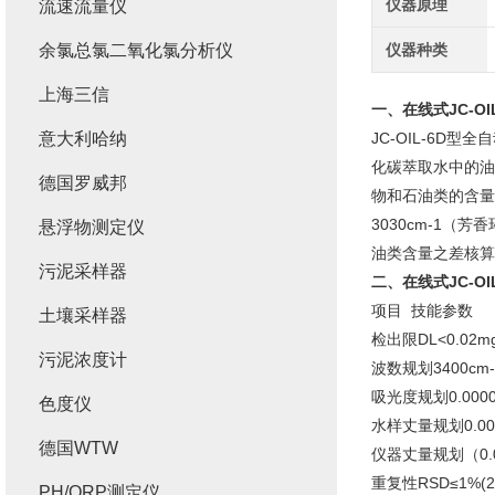
仪器原理
流速流量仪
余氯总氯二氧化氯分析仪
仪器种类
上海三信
一、
在线式JC-O
意大利哈纳
JC-OIL-6
化碳萃取水中的油
德国罗威邦
物和石油类的含量均
3030cm-1（
悬浮物测定仪
油类含量之差核算
污泥采样器
二、
在线式JC-O
项目 技能参数
土壤采样器
检出限DL<0.02
污泥浓度计
波数规划3400cm-
吸光度规划0.000
色度仪
水样丈量规划0.00
德国WTW
仪器丈量规划（0.0
重复性RSD≤1%(2
PH/ORP测定仪