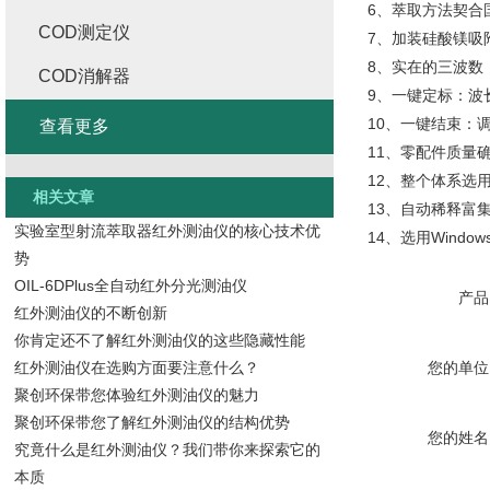
6、萃取方法契合国
COD测定仪
7、加装硅酸镁吸
8、实在的三波数
COD消解器
9、一键定标：波
10、一键结束：
查看更多
11、零配件质量
12、整个体系选
相关文章
13、自动稀释富
实验室型射流萃取器红外测油仪的核心技术优
14、选用Windo
势
OIL-6DPlus全自动红外分光测油仪
产品
红外测油仪的不断创新
你肯定还不了解红外测油仪的这些隐藏性能
红外测油仪在选购方面要注意什么？
您的单位
聚创环保带您体验红外测油仪的魅力
聚创环保带您了解红外测油仪的结构优势
您的姓名
究竟什么是红外测油仪？我们带你来探索它的
本质