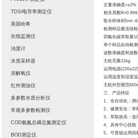
丈量准确度<±2%
TDS/电导率测定仪
相关系数R>0.999
取水样体积5ml--60
美国哈希
检测样品量连续检测
在线监测仪
四氯化碳萃取量10
单个样品自动检测
浊度计
波数准确度和波数重
水质采样器
主机毛重22kg
运用电源(220±22)
溶解氧仪
运用温度和湿度温度
主机外型规范650
红外测油仪
三、产品特征
多参数水质分析仪
1、全自动化：测
2、健康安全：萃
常规多参数检测仪
3、萃取效高：选
COD氨氮总磷总氮测定仪
4、具有中心技能
5、可晋级运用四
BOD测定仪