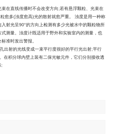
束在直线传播时不会改变方向;若有悬浮颗粒、光束在
粒愈多(浊度愈高)光的散射就愈严重。 浊度是用一种称
入射光呈90°的方向上检测有多少光被水中的颗粒物所
方式测量。浊度计既适用于野外和实验室内的测量，也
全标准时发出警报。
针孔出射的光线变成一束平行度很好的平行光出射;平行
球内。在积分球内壁上装有二保光敏元件，它们分别接收透
: