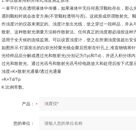
1.本仪器采用积分球式浊度测定原理:
一束平行光在透明液体中传播，如果液体中无任何悬浮颗粒存在，那么光
遇到颗粒时就会改变方身(不管颗粒透明与否)。这就形成所谓散射光。颗
作浊度计的仪器来测定的。浊度计发出光线，使之穿过一段样品，并从与
散射。这种散射光测量方法称作散射法。任何真正的浊度都必须按这种
适用于全天候的连续监测。可以设置浊度计，使之在所测浊度值超出安
如图所示:灯源发出的白炽光经聚光镜会聚后照射在针孔上;准直物镜将
光经样品后分解成透过光和散射光(分别记为Tp)和Td)，并进入积分
过光和散射光。通过光讯号和散射光讯号经电路放大和处理后按下式显示
浊度=K×散射光通量/透过光通量
=K×Td/Tp
K:比例常数。
产品：
您的单位：