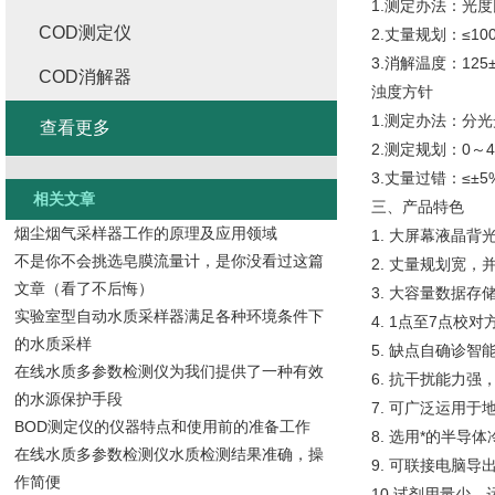
1.测定办法：光
COD测定仪
2.丈量规划：≤10
3.消解温度：12
COD消解器
浊度方针
1.测定办法：分
查看更多
2.测定规划：0～
3.丈量过错：≤±5
相关文章
三、产品特色
烟尘烟气采样器工作的原理及应用领域
1. 大屏幕液晶
不是你不会挑选皂膜流量计，是你没看过这篇
2. 丈量规划宽
文章（看了不后悔）
3. 大容量数据
实验室型自动水质采样器满足各种环境条件下
4. 1点至7点
的水质采样
5. 缺点自确诊
在线水质多参数检测仪为我们提供了一种有效
6. 抗干扰能力
的水源保护手段
7. 可广泛运用
BOD测定仪的仪器特点和使用前的准备工作
8. 选用*的半
在线水质多参数检测仪水质检测结果准确，操
9. 可联接电脑
作简便
10.试剂用量少