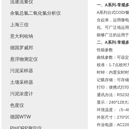
流速流量仪
一、
A系列-常规
A系列台式COD
余氯总氯二氧化氯分析仪
合起来，运用微电
上海三信
化。可广泛地运用
能够广泛的运用于
意大利哈纳
二、
A系列-常规
德国罗威邦
性能参数
曲线参数：可设定
悬浮物测定仪
校准：1-7点校
污泥采样器
时钟：内置实时时
记载存储：可存储
土壤采样器
打印：便携式打印
污泥浓度计
通讯办法：RS2
显示：240*12
色度仪
环境温度：（5~
德国WTW
外形尺寸：270*2
作业电源：AC220V
PH/ORP测定仪