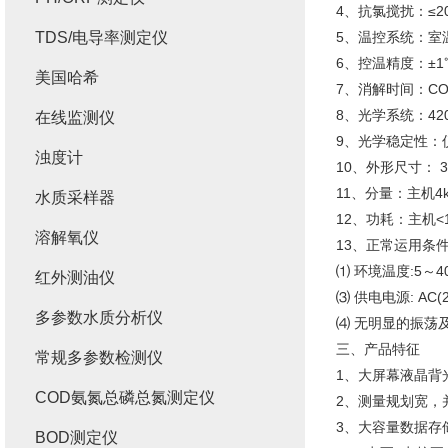
4、抗氯搅扰：≤20
TDS/电导率测定仪
5、温控系统：室温
6、控温精度：±1
美国哈希
7、消解时间：COD
8、光学系统：420
在线监测仪
9、光学稳定性：仪
浊度计
10、外形尺寸： 3
11、分量：主机4
水质采样器
12、功耗：主机<
溶解氧仪
13、正常运用条
⑴ 环境温度:5～4
红外测油仪
⑶ 供电电源: AC(2
多参数水质分析仪
⑷ 无明显的振荡
三、产品特征
常规多参数检测仪
1、大屏幕液晶背
COD氨氮总磷总氮测定仪
2、测量规划宽，
3、大容量数据存
BOD测定仪