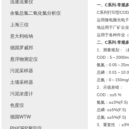
流速流量仪
一、
C系列-常规
C系列打印型CO
余氯总氯二氧化氯分析仪
运用微电脑光电子
上海三信
地运用于厂矿企业
运用于各种作业（
意大利哈纳
二、
C系列-常规
德国罗威邦
1、测量规划：（
COD：5～2000m
悬浮物测定仪
氨氮：0.05～25m
污泥采样器
总磷：0.01～10.
总氮：0～150mg/
土壤采样器
2、示值差错：
污泥浓度计
COD：≤±5 %
氨氮：≤±3%(F.S)
色度仪
总磷: ≤±5%(F.S)
德国WTW
总氮: ≤±5%(F.S)
3、重复性 ：≤3
PH/ORP测定仪