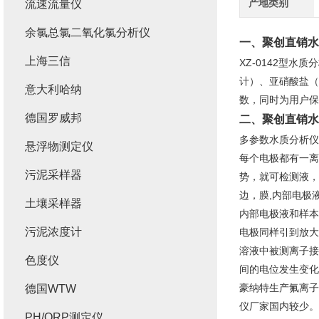
产地类别
流速流量仪
余氯总氯二氧化氯分析仪
一、
聚创直销水
上海三信
XZ-0142型
计）、亚硝酸盐（
意大利哈纳
数，同时为用户保
德国罗威邦
二、
聚创直销水
多参数水质分析仪
悬浮物测定仪
每个电极都有一离
污泥采样器
势，就可检测液，
边，膜,内部电极
土壤采样器
内部电极液和样本
污泥浓度计
电极同样引到放大
溶液中被测离子接
色度仪
间的电位发生变化
豪纳特生产氟离子、
德国WTW
仪厂家国内较少。
PH/ORP测定仪