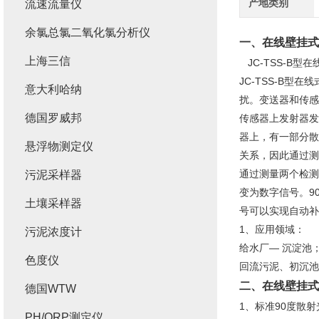
产地类别
流速流量仪
余氯总氯二氧化氯分析仪
一、
在线壁挂式
上海三信
JC-TSS-B
JC-TSS-B
意大利哈纳
扰。变送器和传感
德国罗威邦
传感器上发射器发
器上，有一部分散
悬浮物测定仪
关系，因此通过测
通过测量两个检测
污泥采样器
变为数字信号。9
土壤采样器
号可以实现自动补
1、应用领域：
污泥浓度计
给水厂— 沉淀池
色度仪
回流污泥、初沉池
二、
在线壁挂式
德国WTW
1、标准90度散射
PH/ORP测定仪