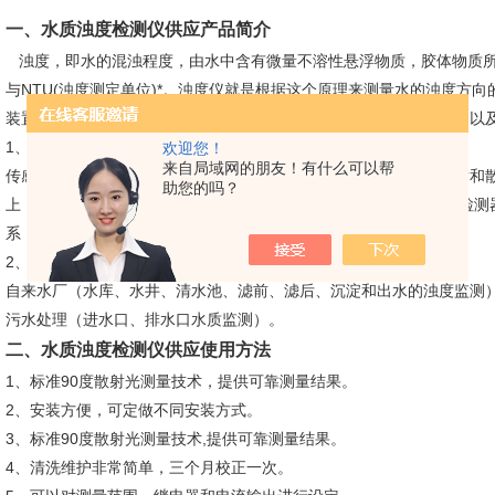
一、
水质浊度检测仪供应
产品简介
浊度，即水的混浊程度，由水中含有微量不溶性悬浮物质，胶体物质所致，
与NTU(浊度测定单位)*。浊度仪就是根据这个原理来测量水的浊度方
装置上测量原水或纯净水的浊度，如饮用水，各种生产和工业用水，以
1、产品原理
欢迎您！
来自局域网的朋友！有什么可以帮
传感器上发射器发送的红外光在传输过程中经过被测物的吸收、反射和散
助您的吗？
上，有一部分散射光照射到90°方向的检测器上。在180°和90°方向
系，因此通过测量透射光或散射光的强度就可以计算出水质的浊度。
2、产品应用
自来水厂（水库、水井、清水池、滤前、滤后、沉淀和出水的浊度监测
污水处理（进水口、排水口水质监测）。
二、
水质浊度检测仪供应
使用方法
1、标准90度散射光测量技术，提供可靠测量结果。
2、安装方便，可定做不同安装方式。
3、标准90度散射光测量技术,提供可靠测量结果。
4、清洗维护非常简单，三个月校正一次。