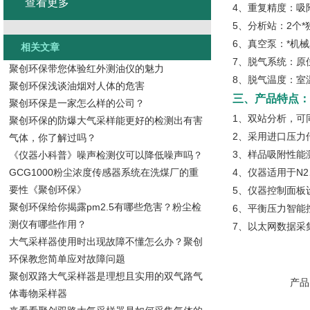
查看更多
4、重复精度：吸附
5、分析站：2个
6、真空泵：*机械真
相关文章
7、脱气系统：原
聚创环保带您体验红外测油仪的魅力
8、脱气温度：室温
聚创环保浅谈油烟对人体的危害
三、产品特点：
聚创环保是一家怎么样的公司？
1、双站分析，可
聚创环保的防爆大气采样能更好的检测出有害
2、采用进口压力
气体，你了解过吗？
3、样品吸附性能
《仪器小科普》噪声检测仪可以降低噪声吗？
GCG1000粉尘浓度传感器系统在洗煤厂的重
4、仪器适用于N2
要性《聚创环保》
5、仪器控制面板
聚创环保给你揭露pm2.5有哪些危害？粉尘检
6、平衡压力智能
测仪有哪些作用？
7、以太网数据采
大气采样器使用时出现故障不懂怎么办？聚创
环保教您简单应对故障问题
聚创双路大气采样器是理想且实用的双气路气
产品
体毒物采样器