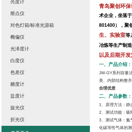
亮度计
青岛聚创环保
熔点仪
术企业，坐落于
对色灯箱/标准光源箱
801400）
生、实验室
等
椭偏仪
冶炼等生产制造
光泽度计
以及后期开发
白度仪
一、产品介绍：
色差仪
JW-GY系列容
美、内部结构整齐
糖度计
合理优质
盐度计
二、产品参数：
1、原理方法：静
旋光仪
2、测试功能：吸
折光仪
3、测试气体：氮
化碳等性气体的测