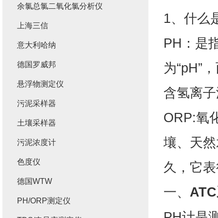
余氯总氯二氧化氯分析仪
1、什么是
上海三信
PH：是
意大利哈纳
德国罗威邦
为“pH”
悬浮物测定仪
含氢离子
污泥采样器
ORP:
土壤采样器
壤、天然
污泥浓度计
色度仪
久，它表
德国WTW
一、
AT
PH/ORP测定仪
PH计是