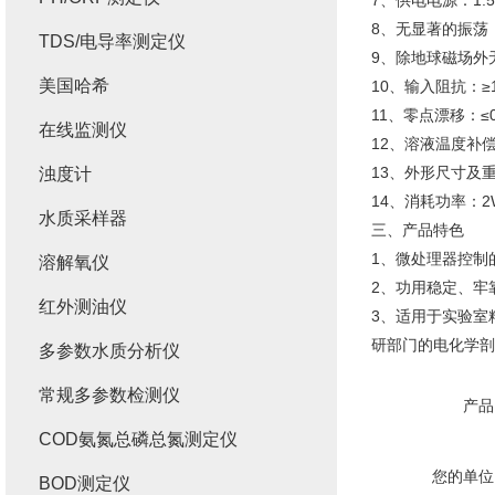
7、供电电源：1.5
8、无显著的振荡
TDS/电导率测定仪
9、除地球磁场外
美国哈希
10、输入阻抗：≥1
11、零点漂移：≤0
在线监测仪
12、溶液温度补偿
13、外形尺寸及重量
浊度计
14、消耗功率：2
水质采样器
三、产品特色
1、微处理器控制
溶解氧仪
2、功用稳定、牢
红外测油仪
3、适用于实验室
研部门的电化学剖
多参数水质分析仪
常规多参数检测仪
产品
COD氨氮总磷总氮测定仪
您的单位
BOD测定仪