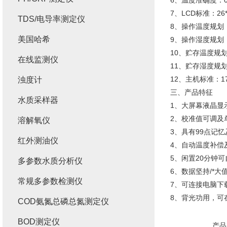
6、温度准确度：0
7、LCD标准：26
TDS/电导率测定仪
8、操作温度规划：
美国哈希
9、操作湿度规划：
10、贮存温度规划：
在线监测仪
11、贮存湿度规划
12、主机标准：17
浊度计
三、产品特征
水质采样器
1、大屏幕液晶显示
2、校准值可调及
溶解氧仪
3、具有99点记
红外测油仪
4、自动温度补偿
5、闲置20分钟
多参数水质分析仪
6、数据坚持/*大
常规多参数检测仪
7、可连接电脑下
8、背光功用，可
COD氨氮总磷总氮测定仪
BOD测定仪
产品