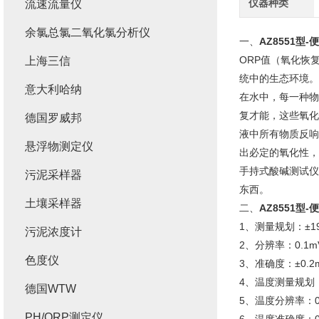
仪器种类
流速流量仪
余氯总氯二氧化氯分析仪
一、
AZ8551型
ORP值（氧化恢
上海三信
统中的生态环境。
意大利哈纳
在水中，每一种物
复才能，这些氧化
德国罗威邦
液中所有物质反响
悬浮物测定仪
出必定的氧化性，
手持式酸碱测试仪
污泥采样器
东西。
土壤采样器
二、
AZ8551型
1、测量规划：±19
污泥浓度计
2、分辨率：0.1mV(
色度仪
3、准确度：±0.2
4、温度测量规划：
德国WTW
5、温度分辨率：0
PH/ORP测定仪