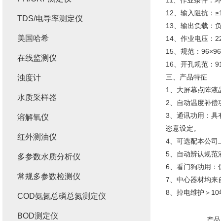
11、作业条件：环
12、输入阻抗：≥1
TDS/电导率测定仪
13、输出负载：负载
美国哈希
14、作业电压：220
15、规范：96×96
在线监测仪
16、开孔规范：91
三、产品特征
浊度计
1、大屏幕点阵液
水质采样器
2、自动温度补偿
3、通讯功用：具有
溶解氧仪
恣意设定。
红外测油仪
4、可选配本公司
5、自动辨认规范
多参数水质分析仪
6、看门狗功用：
常规多参数检测仪
7、中心器材均来
8、掉电维护＞10
COD氨氮总磷总氮测定仪
BOD测定仪
产品