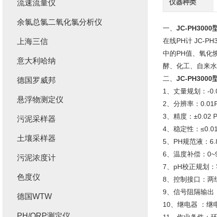
仪器种类
流速流量仪
余氯总氯二氧化氯分析仪
一、
JC-PH3000
在线PH计 JC
上海三信
中的PH值、氧化
意大利哈纳
酵、化工、自来水
二、
JC-PH3000
德国罗威邦
1、丈量规划：-0.00
悬浮物测定仪
2、分辨率：0.01
3、精度：±0.02 
污泥采样器
4、稳定性：≤0.01
土壤采样器
5、PH规范液：6.86/
6、温度补偿：0~99
污泥浓度计
7、pH校正规划：零
色度仪
8、控制接口：两
9、信号阻隔输出
德国WTW
10、继电器 ：继
PH/ORP测定仪