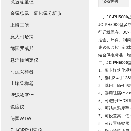
仪器种类
流速流量仪
余氯总氯二氧化氯分析仪
一、
JC-PH500
JC-PH5000
上海三信
行记载保存。JC
意大利哈纳
冶金、环保、制药
束远传监控与记载
德国罗威邦
结合供电标准，增
悬浮物测定仪
二、
JC-PH500
1、板卡模块化规
污泥采样器
2、选用2.4寸12
土壤采样器
3、选用阻隔变送
4、选用阻隔RS4
污泥浓度计
5、可进行PH/O
色度仪
6、可结束温度手
7、可设置高、低
德国WTW
8、可设置蜂鸣器
PH/ORP测定仪