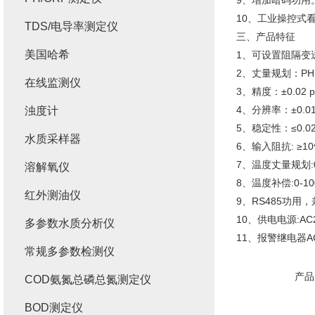
9、增加暗码功用
10、工业操控式
TDS/电导率测定仪
三、产品特征
美国哈希
1、可设置阻隔变送4
2、丈量规划：PH（0-
在线监测仪
3、精度：±0.02 
4、分辨率：±0.01
浊度计
5、稳定性：≤0.02 
水质采样器
6、输入阻抗: ≥10
7、温度丈量规划:0-
溶解氧仪
8、温度补偿:0-10
红外测油仪
9、RS485功用
10、供电电源:AC2
多参数水质分析仪
11、报警继电器AC
常规多参数检测仪
产品
COD氨氮总磷总氮测定仪
BOD测定仪