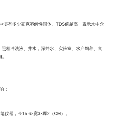
升水中溶有多少毫克溶解性固体。TDS值越高，表示水中含
、照相冲洗液、井水，深井水、实验室、水产饲养、食
健。
影响；
仪器，长15.6×宽3×厚2（CM）。