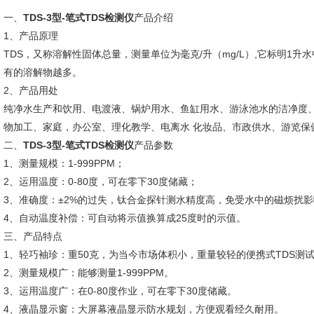
一、
TDS-3型-笔式TDS检测仪
产品介绍
1、产品原理
TDS，又称溶解性固体总量，测量单位为毫克/升（mg/L）,它标明1
有的溶解物越多。
2、产品用处
纯净水生产和饮用、电渡液、锅炉用水、鱼缸用水、游泳池水的洁净度
物加工、家庭，办公室、理化教学、电离水 化妆品、市政供水、游览保
二、
TDS-3型-笔式TDS检测仪
产品参数
1、测量规模：1-999PPM；
2、运用温度：0-80度，可在零下30度储藏；
3、准确度：±2%的过失，钛合金探针测水精度高，免受水中的磁烦扰
4、自动温度补偿：可自动将示值换算成25度时的示值。
三、产品特点
1、轻巧袖珍：重50克，为当今市场体积小，重量较轻的便携式TDS测试笔
2、测量规模广：能够测量1-999PPM。
3、运用温度广：在0-80度作业，可在零下30度储藏。
4、液晶显示窗：大屏幕液晶显示防水规划，方便观看经久耐用。