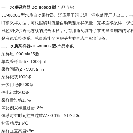
一、
水质采样器-JC-8000G型-
产品介绍
JC-8000G型水质自动采样器广泛应用于污染源、污水处理厂进出口，
盯梢采样方法，可根据瞬时流量自动调整采样流量，完毕连续采样，保证
线监测仪供给无连续的混合水样，可有用避免弥补了在丈量周期内的采
是在线监控体系、总量减排全体解决方案的志向配套设备。
二、
水质采样器-JC-8000G型-
产品参数
采样瓶1000ml×25瓶
单次采样量(5～1000)ml
采样间隔(2～9999)min
采样记载1000条
开关门记载200条
停电记载200条
采样量过错±7%
等比例采样量过错±8%
体系时钟时间控制过错Δ1≤0.1% Δ12≤30s
控温精度1.5℃
采样垂直高度≥8m