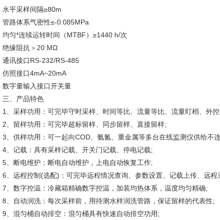
水平采样间隔≥80m
管路体系气密性≤-0.085MPa
均匀*连续运转时间（MTBF）≥1440 h/次
绝缘阻抗＞20 MΩ
通讯接口RS-232/RS-485
仿照接口4mA~20mA
数字量输入接口开关量
三、产品特色
1、采样功用：可完毕守时采样、时间等比、流量等比、流量盯梢、外控
2、留样功用：可完毕超标留样、同步留样、直接留样;
3、供样功用：可一起向COD、氨氮、重金属等多台在线监测仪供给不连
4、记载：具有采样记载、开关门记载、停电记载;
5、断电维护：断电自动维护，上电自动恢复工作;
6、远程控制(选配)：可完毕远程情况查询、参数设置、记载上传、远程
7、数字控温：冷藏箱精确数字控温，加装均热体系，温度均匀精确;
8、自动润洗：每次采样前，用待测水样润洗管路，保证留样的代表性;
9、混匀桶自动排空：混匀桶具有快速自动排空功用;