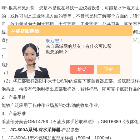
嗨~很高兴见到你，您是不是也在寻找一些仪器设备，可能是水环境方
的，或许可能是工业环境方面的等等，不管您是想了解哪个方面的，咱
司，效力领域包含到水环境、大气环境、工业环境、公共卫生、实验室
统、科研院校、第三方检测、石油化工、金属锻炼等出产制造作业，所
直接去百度搜索青岛聚创环保就一目了然呢~不管什么时间和地址，咱们
欢迎您！
来自局域网的朋友！有什么可以帮
一、
JC-800A系列-深水采样器-
产品介绍
助您的吗？
1、产品原理
底部取样器使用说明：
（1）将采样绳一端强健接地，另一端与底部取样器强健连接。
（2）将底部取样器以不大于1米/秒的速度下落至容器底部。当底部取
泡昌出。待没有气泡时提出底部取样器，转移样品，即可完毕底部样品
2、产品用处
能够广泛应用于各种作业场所的水和油的收集作业。
3、产品标准
采油部分契合GB/T4756《石油液体手艺取样法》；GB/T6680《液
二、
JC-800A系列-深水采样器-
产品参数
1、JC-800A-1型不锈钢加重型采样器（500ml、1000ml）