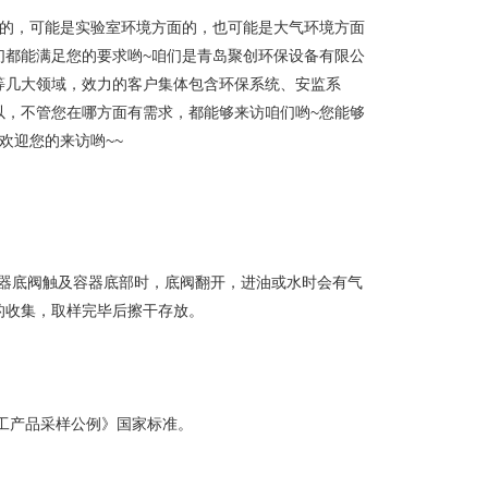
面的，可能是实验室环境方面的，也可能是大气环境方面
们都能满足您的要求哟~咱们是青岛聚创环保设备有限公
等几大领域，效力的客户集体包含环保系统、安监系
以，不管您在哪方面有需求，都能够来访咱们哟~您能够
欢迎您的来访哟~~
样器底阀触及容器底部时，底阀翻开，进油或水时会有气
的收集，取样完毕后擦干存放。
体化工产品采样公例》国家标准。