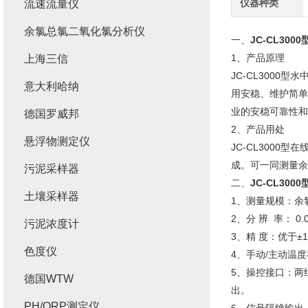
仪器种类
流速流量仪
余氯总氯二氧化氯分析仪
一、
JC-CL30
1、产品原理
上海三信
JC-CL300
意大利哈纳
用安稳、维护简单
业的安稳可靠性和
德国罗威邦
2、产品用处
悬浮物测定仪
JC-CL300
成。可一同测量余
污泥采样器
二、
JC-CL30
土壤采样器
1、测量规模：余氯：
2、分 辨 率： 0.01
污泥浓度计
3、精 度：优于±1%
色度仪
4、手动/主动温度
5、操控接口：两
德国WTW
出。
PH/ORP测定仪