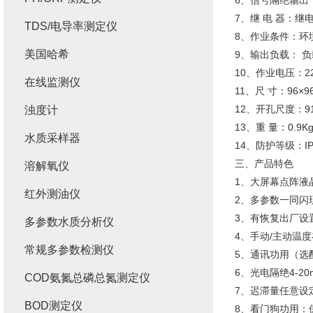
6、信号隔绝输出
7、继 电 器：继电
TDS/电导率测定仪
8、作业条件：环境
美国哈希
9、输出负载： 负载
10、作业电压：220
在线监测仪
11、尺 寸：96×96
12、开孔尺度：91
浊度计
13、重 量：0.9K
水质采样器
14、防护等级：IP
三、产品特色
溶解氧仪
1、大屏幕点阵液
红外测油仪
2、多参数一同闪
3、有恢复出厂设
多参数水质分析仪
4、手动/主动温
常规多参数检测仪
5、通讯功用（选配
6、光电隔绝4-2
COD氨氮总磷总氮测定仪
7、迟滞量任意设
BOD测定仪
8、看门狗功用：