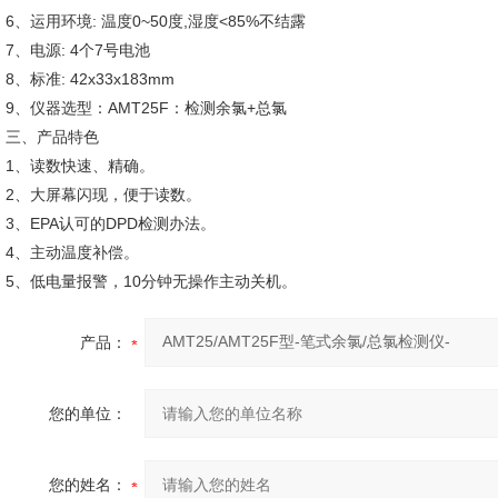
6、运用环境: 温度0~50度,湿度<85%不结露
7、电源: 4个7号电池
8、标准: 42x33x183mm
9、仪器选型：AMT25F：检测余氯+总氯
三、产品特色
1、读数快速、精确。
2、大屏幕闪现，便于读数。
3、EPA认可的DPD检测办法。
4、主动温度补偿。
5、低电量报警，10分钟无操作主动关机。
产品：
您的单位：
您的姓名：