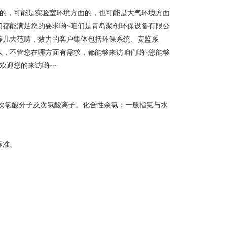
面的，可能是实验室环境方面的，也可能是大气环境方面
们都能满足您的要求哟~咱们是青岛聚创环保设备有限公
等几大范畴，效力的客户集体包括环保系统、安监系
以，不管您在哪方面有需求，都能够来访咱们哟~您能够
欢迎您的来访哟~~
次氯酸分子及次氯酸离子。化合性余氯：一般指氯与水
标准。