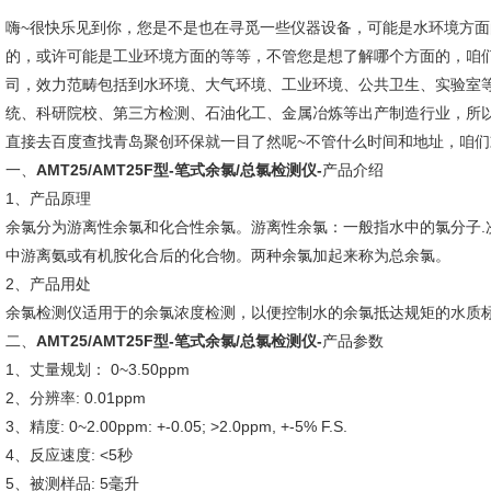
嗨~很快乐见到你，您是不是也在寻觅一些仪器设备，可能是水环境方
的，或许可能是工业环境方面的等等，不管您是想了解哪个方面的，咱
司，效力范畴包括到水环境、大气环境、工业环境、公共卫生、实验室
统、科研院校、第三方检测、石油化工、金属冶炼等出产制造行业，所
直接去百度查找青岛聚创环保就一目了然呢~不管什么时间和地址，咱们
一、
AMT25/AMT25F型-笔式余氯/总氯检测仪-
产品介绍
1、产品原理
余氯分为游离性余氯和化合性余氯。游离性余氯：一般指水中的氯分子.
中游离氨或有机胺化合后的化合物。两种余氯加起来称为总余氯。
2、产品用处
余氯检测仪适用于的余氯浓度检测，以便控制水的余氯抵达规矩的水质
二、
AMT25/AMT25F型-笔式余氯/总氯检测仪-
产品参数
1、丈量规划： 0~3.50ppm
2、分辨率: 0.01ppm
3、精度: 0~2.00ppm: +-0.05; >2.0ppm, +-5% F.S.
4、反应速度: <5秒
5、被测样品: 5毫升