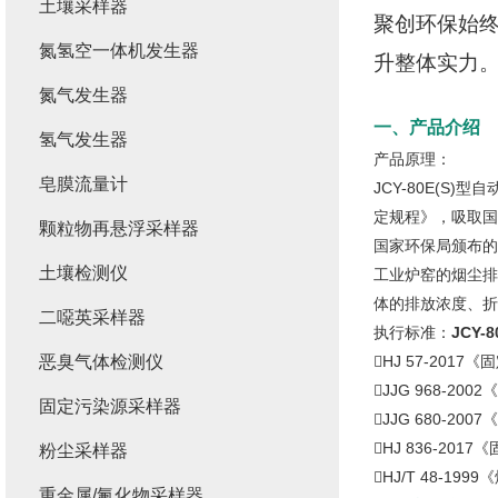
土壤采样器
聚创
环保始终
氮氢空一体机发生器
升整体实力
氮气发生器
一、产品介绍
氢气发生器
产品原理：
皂膜流量计
JCY-80E(S)
定规程》，吸取国
颗粒物再悬浮采样器
国家环保局颁布的
土壤检测仪
工业炉窑的烟尘排
体的排放浓度、折
二噁英采样器
执行标准：
JCY
恶臭气体检测仪
HJ 57-20
JJG 968-20
固定污染源采样器
JJG 680-20
HJ 836-2
粉尘采样器
HJ/T 48-1
重金属/氟化物采样器