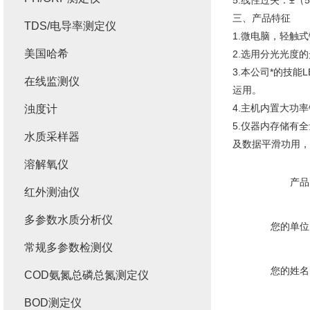
5.线性过失：±（
三、产品特征
TDS/电导率测定仪
1.微电脑，轻触
美国哈希
2.选用分光光度
3.本公司*的技
在线监测仪
运用。
4.主机内置大功
浊度计
5.仪器内存储有
水质采样器
及数据平滑功用，外
溶解氧仪
产品
红外测油仪
多参数水质分析仪
您的单位
常规多参数检测仪
您的姓名
COD氨氮总磷总氮测定仪
BOD测定仪