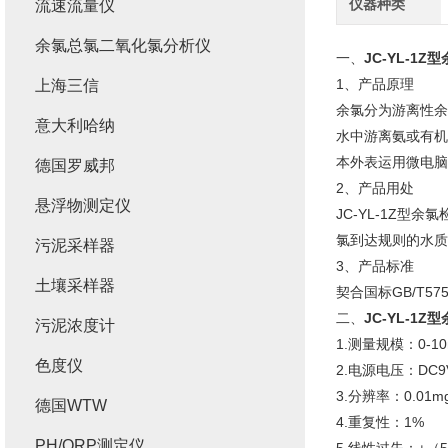
仪器种类
流速流量仪
余氯总氯二氧化氯分析仪
一、
JC-YL-1Z
1、产品原理
上海三信
余氯分为游离性余
意大利哈纳
水中游离氨或有机
本外表运用微电脑
德国罗威邦
2、产品用处
悬浮物测定仪
JC-YL-1Z
氯到达规则的水质
污泥采样器
3、产品标准
土壤采样器
契合国标GB/T57
二、
JC-YL-1Z
污泥浓度计
1.测量规模：0-10
色度仪
2.电源电压：DC9
3.分辨率：0.01m
德国WTW
4.重复性：1%
PH/ORP测定仪