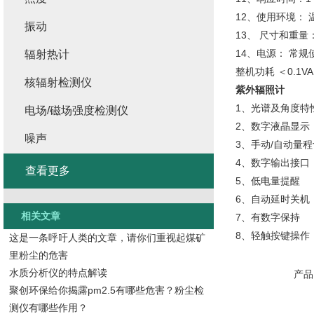
12、使用环境： 温
振动
13、 尺寸和重量：1
14、电源： 常规
辐射热计
整机功耗 ＜0.1VA
核辐射检测仪
紫外辐照计
1、光谱及角度特
电场/磁场强度检测仪
2、数字液晶显示
噪声
3、手动/自动量
4、数字输出接口（
查看更多
5、低电量提醒
6、自动延时关机
相关文章
7、有数字保持
8、轻触按键操作
这是一条呼吁人类的文章，请你们重视起煤矿
里粉尘的危害
水质分析仪的特点解读
产品
聚创环保给你揭露pm2.5有哪些危害？粉尘检
测仪有哪些作用？