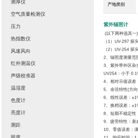
测厚仪
产地类别
空气质量检测仪
紫外辐照计
压力
(以下两种选其一)
热指数仪
（1）UV-297 探
（2）UV-254 探
风速风向
2、辐照度测量范围：(
红外测温仪
3、紫外带外区杂光：
UV254：小于 0.1
声级校准器
4、相对示值误差：
温湿度
5、余弦特性(方向
6、线性误差：±1
色度计
7、换档误差：±1
亮度计
8、短期不稳定性：±
9、疲劳特性：衰减
测距
10、零值误差：满
照度
11、响应时间：1