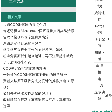
查看更多
秒
)
旋转速
相关文章
度
快速COD消解器的特点介绍
(
转/分
你还记得当时2018年中国环境噪声污染防治报
钟
)
告吗？聚创环保专注噪声防治
转子配
L
1
总磷测定仪到底哪里好？
置
烟尘烟气采样器工作的原理及应用领域
测量误
粉尘危害离我们越来越近，再不注重起来就晚
差
了，后悔都来不及
重 复
COD测定仪排除故障的方法
性
一款好的COD消解器离不开他的日常维护
电
聚创火焰原子吸收分光光度计的操作指南（ 原
源
创）
显示功
如何去辨别水质检测仪的好坏？
液
能
聚创环保在行动：雾霾谣言大汇总，真相都在
这里