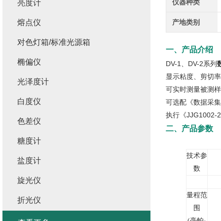
仪器种类
亮度计
熔点仪
产地类别
对色灯箱/标准光源箱
一、产品介绍
椭偏仪
DV-1、DV-2系列
显示粘度、剪切率
光泽度计
可实时测量被测样
白度仪
可选配《数据采集
执行《JJG1002-
色差仪
二、产品参数
糖度计
技术参
盐度计
数
旋光仪
量程范
折光仪
围
(
毫帕
·