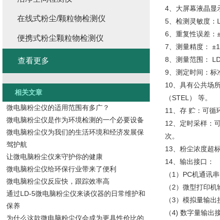
4、大屏幕液晶显
在线式粉尘/颗粒物检测仪
5、检测灵敏度：LD-
6、重复性误差：±
便携式粉尘颗粒物检测仪
7、测量精度： ±1
8、测量范围： LD-5
查看更多
9、测定时间：标
10、具有公共场
相关文章
（STEL） 等。
微电脑粉尘仪的适用范围有多广？
11、存 贮：可循
微电脑粉尘仪是作为环境检测的一个必要设备
12、定时采样：可
微电脑粉尘仪为我们的生活环境和经济发展保
次。
驾护航
13、粉尘浓度超
让微电脑粉尘仪来守护你的健康
14、输出接口：
微电脑粉尘仪给环保行业带来了便利
（1）PC机通讯串
微电脑粉尘仪反应快，跟踪效率高
（2）微型打印机
通过LD-5微电脑粉尘仪来谈仪器的日常维护和
（3）模拟量输出
保养
（4) 数字量输
为什么这款微电脑粉尘仪会成为更具性价比的