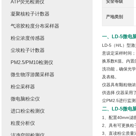
安全等级
ATP荧光检测仪
凝聚核粒子计数器
产地类别
气溶胶粒度分布采样器
一、LD-5
微电
粉尘浓度传感器
LD-5（H/L
尘埃粒子计数器
意设定采样时间；
换系数K值。内置
PM2.5/PM10检测仪
洗功能，确保光学
微生物浮游菌采样器
及表格。
仪器具有颗粒物浓度
粉尘采样器
供选择.仪器采用
微电脑粉尘仪
尘PM2.5进行监测
二、LD-5
微电
进口粉尘检测仪
1、配置40mm滤
粒度分析仪
2、具有可更换粒子切
3、直读粉尘质量浓
洁净空间检测仪