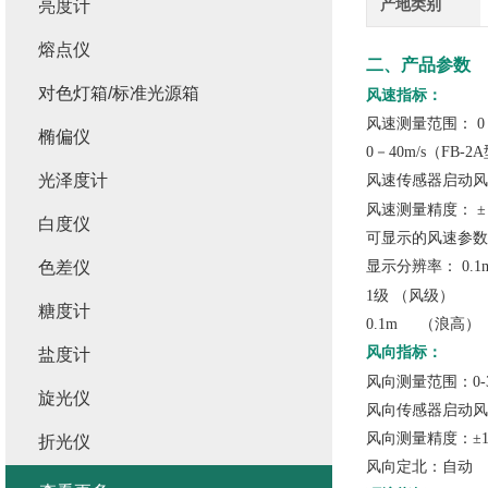
产地类别
亮度计
熔点仪
二、产品参数
对色灯箱/标准光源箱
风速指标：
风速测量范围：
0
椭偏仪
0－
40m/s
（
FB-2A
光泽度计
风速传感器启动风
风速测量精度：
白度仪
可显示的风速参数
色差仪
显示分辨率：
0.1
1级
（风级）
糖度计
0.1m （浪高）
风向指标：
盐度计
风向测量范围：
0-
旋光仪
风向传感器启动风
风向测量精度：±
1
折光仪
风向定北：自动