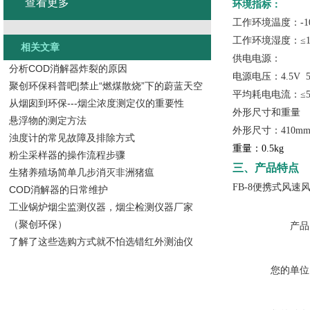
查看更多
环境指标：
工作环境温度：
-1
工作环境湿度：≤
相关文章
供电电源：
分析COD消解器炸裂的原因
电源电压：
4.5V 
聚创环保科普吧|禁止“燃煤散烧”下的蔚蓝天空
平均耗电电流：≤
从烟囱到环保---烟尘浓度测定仪的重要性
外形尺寸和重量
悬浮物的测定方法
外形尺寸：
410m
浊度计的常见故障及排除方式
重量：
0.5kg
粉尘采样器的操作流程步骤
三、产品特点
生猪养殖场简单几步消灭非洲猪瘟
FB-8便携式风速
COD消解器的日常维护
工业锅炉烟尘监测仪器，烟尘检测仪器厂家
（聚创环保）
产品
了解了这些选购方式就不怕选错红外测油仪
您的单位