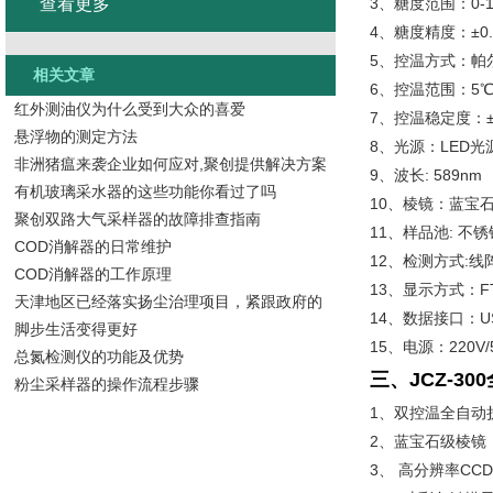
查看更多
3、糖度范围：0-100
4、糖度精度：±0.1%
5、控温方式：帕
相关文章
6、控温范围：5℃
红外测油仪为什么受到大众的喜爱
7、控温稳定度：±0
悬浮物的测定方法
8、光源：LED光
非洲猪瘟来袭企业如何应对,聚创提供解决方案
9、波长: 589nm
有机玻璃采水器的这些功能你看过了吗
10、棱镜：蓝宝
聚创双路大气采样器的故障排查指南
11、样品池: 不锈
COD消解器的日常维护
12、检测方式:线
COD消解器的工作原理
13、显示方式：F
天津地区已经落实扬尘治理项目，紧跟政府的
14、数据接口：US
脚步生活变得更好
15、电源：220V/
总氮检测仪的功能及优势
三、
JCZ-3
粉尘采样器的操作流程步骤
1、双控温全自动
2、蓝宝石级棱镜
3、 高分辨率CC