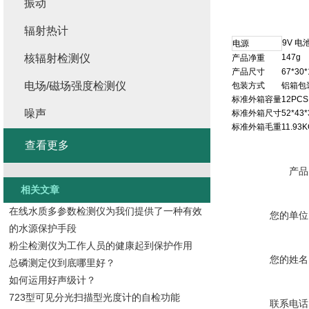
振动
辐射热计
9V
电
电源
核辐射检测仪
147g
产品净重
产品尺寸
67*30
电场/磁场强度检测仪
包装方式
铝箱包
标准外箱容量
12PCS
噪声
标准外箱尺寸
52*43*
标准外箱毛重
11.93
查看更多
产品
相关文章
在线水质多参数检测仪为我们提供了一种有效
您的单位
的水源保护手段
粉尘检测仪为工作人员的健康起到保护作用
您的姓名
总磷测定仪到底哪里好？
如何运用好声级计？
723型可见分光扫描型光度计的自检功能
联系电话