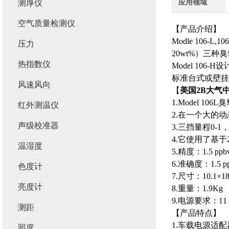
应用领域
测厚仪
空气质量检测仪
【产品介绍】
Modle 106-
压力
20wt%）三
热指数仪
Model 10
标准台式或壁挂
风速风向
【
美国2B大气
1.Model 
红外测温仪
2.在一个大的动
声级校准器
3.三挡量程0-1，
4.它使用了基于
温湿度
5.精度：1.5 p
6.准确度：1.5
色度计
7.尺寸：10.1×18
亮度计
8.重量：1.9Kg
9.电源要求：11
测距
【产品特点】
1.车载电源适
照度