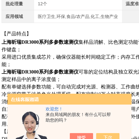
批处理量
12个
温度准
应用领域
医疗卫生,环保,食品/农产品,化工,生物产业
【产品特点】
上海昕瑞DR3000系列多参数速测仪
集样品消解、比色测定功能
作键盘；
采用进口优质集成芯片，确保仪器能长时间稳定工作；内存工
能；
上海昕瑞DR3000系列多参数速测仪
可靠的定位结构及独立双光
测定样品中的离子浓度值；
配有单键选择参数功能，可自动完成对光源、检测器、工作曲
冷光源窄带干涉单色光处理系统、配有定制10万小时高强度长
消解温度和定时时间可随意设置，微电脑加热控温系统，超温
自主研发快速消解试剂，确保长期稳定低价供货，有效降低用
欢迎您！
来自局域网的朋友！有什么可以帮
配有铝合金携带式包装箱；可选配高能电池供电时可用于野外使
助您的吗？
用。
【用途概述】
DR3000系列多参数水质分析仪，是我公司针对污染源排放企