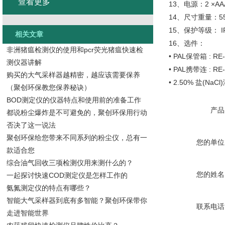
查看更多
13、电源：2 ×A
14、尺寸重量：55(
15、保护等级： 
相关文章
16、选件：
非洲猪瘟检测仪的使用和pcr荧光猪瘟快速检
• PAL保管箱 : RE
测仪器讲解
• PAL携带连 : RE
购买的大气采样器越精密，越应该需要保养
• 2.50% 盐(NaCl
（聚创环保教您保养秘诀）
BOD测定仪的仪器特点和使用前的准备工作
产品
都说粉尘爆炸是不可避免的，聚创环保用行动
否决了这一说法
聚创环保给您带来不同系列的粉尘仪，总有一
您的单位
款适合您
综合油气回收三项检测仪用来测什么的？
您的姓名
一起探讨快速COD测定仪是怎样工作的
氨氮测定仪的特点有哪些？
智能大气采样器到底有多智能？聚创环保带你
联系电话
走进智能世界