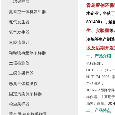
土壤采样器
青岛聚创环保
氮氢空一体机发生器
术企业，坐落于
氮气发生器
801400）
生、实验室
等
氢气发生器
冶炼等生产制造
皂膜流量计
以及后期开发
颗粒物再悬浮采样器
一、产品介绍
土壤检测仪
执行标准：
GB13580.（1
二噁英采样器
HJ/T174-2
恶臭气体检测仪
产品用途：
JCH-204型
固定污染源采样器
样仪器。主要用于
动累计雨量。
JC
粉尘采样器
二、产品特点
重金属/氟化物采样器