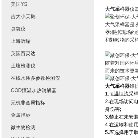
美国YSI
大气采样器
仪
吉大小天鹅
大气采样器是
臭氧仪
器
;根据现场
和颗粒物的采
上海昕瑞
英国百灵达
随着对国内环
土壤检测仪
而来的技术更
在线水质多参数检测仪
大气采样器
维
COD恒温加热消解器
1.恒温恒流采
2.在现场访问
无机非金属指标
身伤害;
金属指标
3.禁止在未
4.在运输和使
微生物检测
5.应选择用于