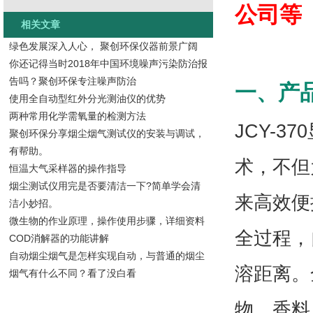
公司等
相关文章
绿色发展深入人心， 聚创环保仪器前景广阔
你还记得当时2018年中国环境噪声污染防治报
告吗？聚创环保专注噪声防治
一、产品
使用全自动型红外分光测油仪的优势
两种常用化学需氧量的检测方法
JCY-
聚创环保分享烟尘烟气测试仪的安装与调试，
有帮助。
术，不但
恒温大气采样器的操作指导
烟尘测试仪用完是否要清洁一下?简单学会清
来高效便
洁小妙招。
微生物的作业原理，操作使用步骤，详细资料
全过程，
COD消解器的功能讲解
自动烟尘烟气是怎样实现自动，与普通的烟尘
溶距离。
烟气有什么不同？看了没白看
物、香料