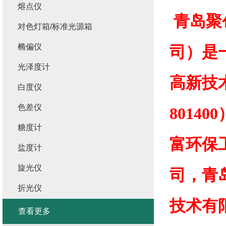
熔点仪
青岛聚
对色灯箱/标准光源箱
椭偏仪
司）是
光泽度计
高新技
白度仪
色差仪
8014
糖度计
富环保
盐度计
旋光仪
司，青
折光仪
技术有
查看更多