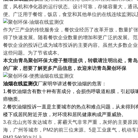
度，风机和净化器的运行状态。设计可靠，存储容量大，通讯
便。广泛用于餐馆，饭店，食堂和其他单位的在线连续监测以
作为*三产业的传统服务业，餐饮业经历了改革开放，数量扩
得了快速发展。随着餐饮企业数量的增加和更广泛的发展。范
餐饮企业的投诉已成为城市投诉的主要内容。虽然大多数企业
这些问题。为了节省成本。
本文由青岛聚创环保大橙子整理提供，转载请注明出处，青岛
的厂家，想要了解更多产品信息，欢迎来访青岛聚创环保
油烟在线监测仪
厂家明华讲述餐饮油烟的危害：
1.餐饮油烟含有数十种有害成分，会损伤呼吸道粘膜，引起咳
癌物质。
2.餐饮油烟投诉一直是主要城市的热点和难点问题，从未得到
楼下或居民附近开放，对环境和居民健康构成严重威胁。
3.在北山光等发达城市，雾霾天气非常严重，灰烬的主要原因
海，广州等城市，PM2的前三位来源。5是工业废气，机动
PM2.5的30％以上。