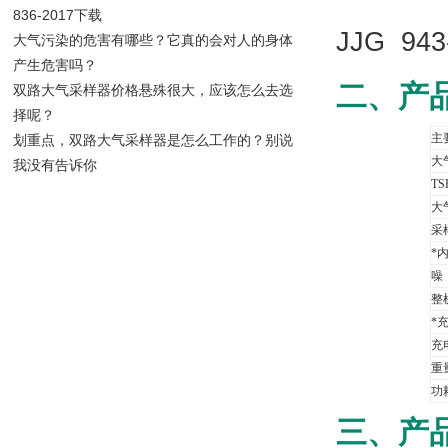
836-2017下载
JJG 9
大气污染的危害有哪些？它真的会对人的身体
产生危害吗？
二、产
双路大气采样器价格悬殊很大，应该怎么去选
择呢？
主
划重点，双路大气采样器是怎么工作的？别说
大
我没有告诉你
T
大
采
*
噪
整
*
充
重
功
三、产