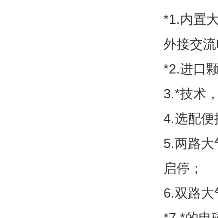
*1.内
外接交流
*2.进
3.*技术
4.选配
5.两路
启停；
6.双路
*7.*