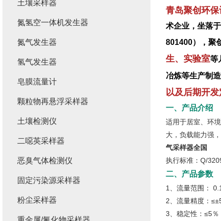
土壤采样器
青岛聚创环保
氮氢空一体机发生器
术企业，坐落于
氮气发生器
801400）
生、实验室
等
氢气发生器
冶炼等生产制造
皂膜流量计
以及后期开发
颗粒物再悬浮采样器
一、产品介绍
土壤检测仪
适用于居室、环境
大，负载能力强
二噁英采样器
气采样器全国
恶臭气体检测仪
执行标准：Q/32092
二、产品参数
固定污染源采样器
1、流量范围： 0.1
粉尘采样器
2、流量精度：≤±
3、稳定性：≤5％
重金属/氟化物采样器