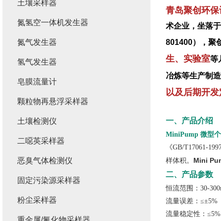
土壤采样器
青岛聚创环保
氮氢空一体机发生器
术企业，坐落于
氮气发生器
801400）
生、实验室
等
氢气发生器
冶炼等生产制造
皂膜流量计
以及后期开发
颗粒物再悬浮采样器
一、产品介绍
土壤检测仪
MiniPump
微型个
二噁英采样器
《
GB/T170
恶臭气体检测仪
Mini 
样体积。
二、产品参数
固定污染源采样器
恒流范围：30-300m
粉尘采样器
流量误差：≤±5%
流量稳定性：≤5%
重金属/氟化物采样器