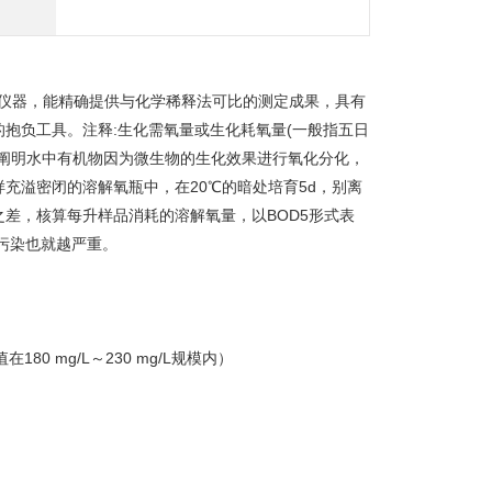
新式仪器，能精确提供与化学稀释法可比的测定成果，具有
抱负工具。注释:生化需氧量或生化耗氧量(一般指五日
阐明水中有机物因为微生物的生化效果进行氧化分化，
充溢密闭的溶解氧瓶中，在20℃的暗处培育5d，别离
差，核算每升样品消耗的溶解氧量，以BOD5形式表
污染也就越严重。
80 mg/L～230 mg/L规模内）