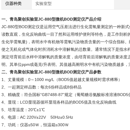
仪器种类
实验室型
一、
青岛聚创实验室JC-880型微机BOD测定仪
产品介绍
JC-880型BOD测定仪是运用空气压差法进行生化需氧量测定的一种
读数直观，生化反响曲线一目了然和运用维护便利等特色，是工作剖析的
生化学需氧量)，表明水中有机物等需氧污染物质含量的一个综合指标。
使之无机化或气体化时所消耗水中溶解氧的总数量。通常情况下是指水样
测定培育前后水样中溶解氧的质量浓度，由培育前后溶解氧的质量浓度之
明。其单位ppm或毫克/升表明。其值越高阐明水中有机污染物质越多，
二、
青岛聚创实验室JC-880型微机BOD测定仪
产品参数
1、丈量规模：0～1000 mg/L（BOD5值超越丈量规模时需求稀释）
2、一起测定样品数：每次6份样品或8份样品
3、精确度：符合国标“GB7488-87”规定（葡萄糖谷氨酸标准溶液BOD5值在1
4、显现：LCD显现器循环显现各样品的BOD5值及生化反响曲线
5、培育温度：20℃±1℃
6、电源：AC 220V±22V 50Hz±0.5Hz
7、功耗：仪器≤50Ｗ，恒温箱≤300Ｗ