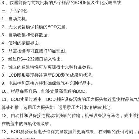
8 、仪器能保存前次剖析的八个样品的BOD5值及生化反响曲线
三、产品特色
1、自动关机。
2、无汞设备确保精确的BOD丈量。
3、自动收集和储存数据。
4、便利的按键界面。
5、只需按键即可直接打印显现图。
6、经过RS—232接口输入输出。
7、独立的通道特性可别离测得十六种样品参数。
8、LCD图形显现接连更新BOD测验成果和状况。
9、电磁拌和器接连拌和确保氧气补充到样品中。
10、样品稀释容易，能够丈量高量程的BOD。
11、BOD丈量过程中，BOD测验设备活络的压力探头接连监测样品氧气
算或外推，选用压力探头防止运用汞压力计和溶解氧测定。
12、自动拌和设备接连搅动增强氧的传输，机械设备没有马达，减小维
在瓶盖中的氢氧化锂吸收。
13、BOD测验设备电子储存丈量数据并更新成果。在测验的任何时刻，