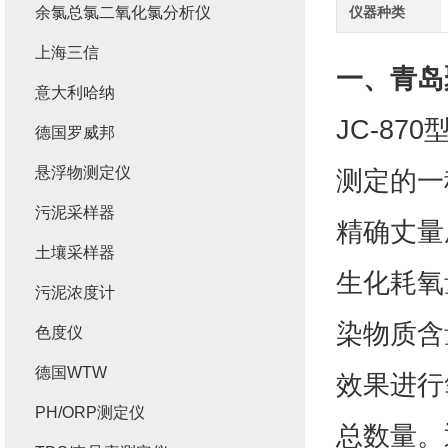
余氯总氯二氧化氯分析仪
仪器种类
上海三信
一、
青岛
意大利哈纳
JC-8
德国罗威邦
悬浮物测定仪
测定的一
污泥采样器
精确丈量
土壤采样器
生化耗氧
污泥浓度计
染物质含
色度仪
德国WTW
效果进行
PH/ORP测定仪
总数量。