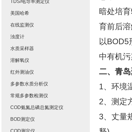
TDS/电导率测定仪
暗处培育
美国哈希
育前后溶
在线监测仪
浊度计
以BOD
水质采样器
中有机污
溶解氧仪
二、
青岛
红外测油仪
多参数水质分析仪
1、环境
常规多参数检测仪
2、测定
COD氨氮总磷总氮测定仪
3、丈量规
BOD测定仪
释)
COD测定仪