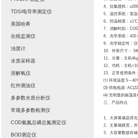
4、抗氯搅扰：≤200
TDS/电导率测定仪
5、温控系统：室温~
6、控温精度：±1℃
美国哈希
7、消解时刻：COD为
在线监测仪
8、光学系统：420 
9、光学稳定性：仪器
浊度计
10、外形尺寸： 34
11、分量：主机4k
水质采样器
12、功耗：主机<1
溶解氧仪
13、正常使用条件
⑴ 环境温度:5～40
红外测油仪
⑶ 供电电源: AC(22
⑷ 无明显的振荡
多参数水质分析仪
三、产品特点
常规多参数检测仪
1、大屏幕液晶背
COD氨氮总磷总氮测定仪
2、丈量规模宽，
3、大容量数据存
BOD测定仪