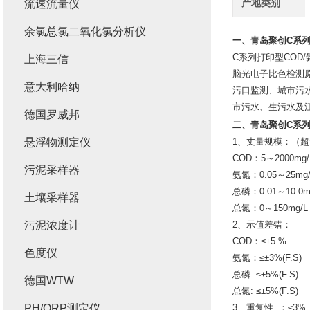
产地类别
流速流量仪
余氯总氯二氧化氯分析仪
一、
青岛聚创C系
C系列打印型COD
上海三信
脑光电子比色检测
意大利哈纳
污口监测、城市污
市污水、生污水及
德国罗威邦
二、
青岛聚创C系
悬浮物测定仪
1、丈量规模：（
COD：5～2000mg
污泥采样器
氨氮：0.05～25mg
总磷：0.01～10.0
土壤采样器
总氮：0～150mg/L
污泥浓度计
2、示值差错：
COD：≤±5 %
色度仪
氨氮：≤±3%(F.S)
总磷: ≤±5%(F.S)
德国WTW
总氮: ≤±5%(F.S)
PH/ORP测定仪
3、重复性 ：≤3%