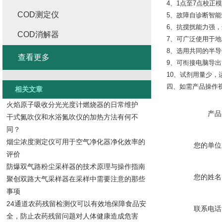
4、1点至7点校正
COD测定仪
5、故障自诊断智
6、抗搅扰能力强
COD消解器
7、可广泛使用于
8、选用共同的半
查看更多
9、可衔接电脑导
10、试剂用量少，
四、如需产品操作
相关文章
火焰原子吸收分光光度计燃烧器的日常维护
产品
干式氮吹仪和水浴氮吹仪的加热方法有何不
同？
烟尘浓度测定仪可用于空气净化器净化效率的
您的单位
评价
防爆双气路粉尘采样器的技术原理与操作指南
您的姓名
聚创双路大气采样器在采样中需要注意的那些
事项
24通道农药残留检测仪可以有效地保障食品安
联系电话
全，防止农药残留问题对人体健康造成危害