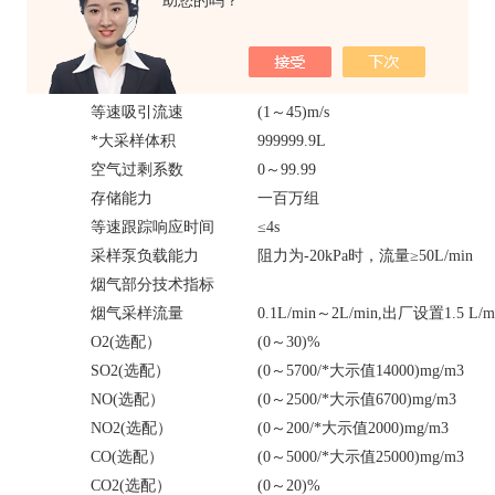
助您的吗？
干、湿球温度
(0～100)℃
含湿量
(0～60)%
大气压
(70～130)kPa
等速吸引流速
(1～45)m/s
*大采样体积
999999.9L
空气过剩系数
0～99.99
存储能力
一百万组
等速跟踪响应时间
≤4s
采样泵负载能力
阻力为-20kPa时，流量≥50L/min
烟气部分技术指标
烟气采样流量
0.1L/min～2L/min,出厂设置1.5 L/m
O2(选配）
(0～30)%
SO2(选配）
(0～5700/*大示值14000)mg/m3
NO(选配）
(0～2500/*大示值6700)mg/m3
NO2(选配）
(0～200/*大示值2000)mg/m3
CO(选配）
(0～5000/*大示值25000)mg/m3
CO2(选配）
(0～20)%