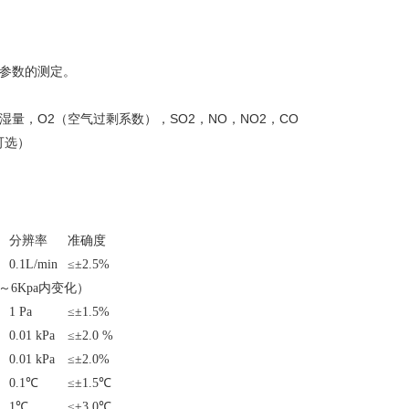
参数的测定。
量，O2（空气过剩系数），SO2，NO，NO2，CO
可选）
分辨率
准确度
0.1L/min
≤±2.5%
3～6Kpa内变化）
1 Pa
≤±1.5%
0.01 kPa
≤±2.0 %
0.01 kPa
≤±2.0%
0.1℃
≤±1.5℃
1℃
≤±3.0℃