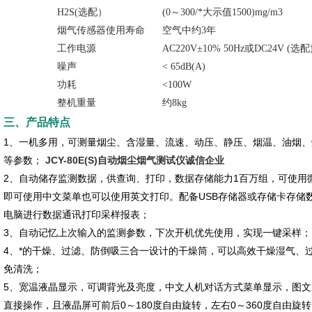
H2S(选配）
(0～300/*大示值1500)mg/m3
烟气传感器使用寿命
空气中约3年
工作电源
AC220V±10% 50Hz或DC24V (选配
噪声
< 65dB(A)
功耗
<100W
整机重量
约8kg
三、产品特点
1、一机多用，可测量烟尘、含湿量、流速、动压、静压、烟温、油烟、烟气（
等参数；
JCY-80E(S)自动烟尘烟气测试仪诚信企业
2、自动储存监测数据，供查询、打印，数据存储能力1百万组，可使用微
即可使用中文菜单也可以使用英文打印。配备USB存储器或存储卡存储数
电脑进行数据通讯打印采样报表；
3、自动记忆上次输入的监测参数，下次开机优先使用，实现一键采样
4、*的干燥、过滤、防倒吸三合一设计的干燥筒，可以高效干燥湿气、
免清洗；
5、宽温液晶显示，可调背光及亮度，中文人机对话方式菜单显示，图
直接操作，且液晶屏可前后0～180度自由旋转，左右0～360度自由