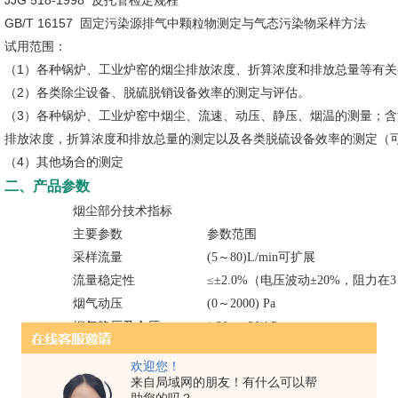
JJG 518-1998 皮托管检定规程
GB/T 16157 固定污染源排气中颗粒物测定与气态污染物采样方法
试用范围：
（1）各种锅炉、工业炉窑的烟尘排放浓度、折算浓度和排放总量等有关
（2）各类除尘设备、脱硫脱销设备效率的测定与评估。
（3）各种锅炉、工业炉窑中烟尘、流速、动压、静压、烟温的测量；含湿
排放浓度，折算浓度和排放总量的测定以及各类脱硫设备效率的测定（
（4）其他场合的测定
二、产品参数
烟尘部分技术指标
主要参数
参数范围
采样流量
(5～80)L/min可扩展
流量稳定性
≤±2.0%（电压波动±20%，阻力在
烟气动压
(0～2000) Pa
烟气静压及全压
(-30～+30)kPa
流量计前压力
(-40～0)kPa
欢迎您！
流量计前温度
(-30～150)℃
来自局域网的朋友！有什么可以帮
烟气温度
(0～500)℃可扩展