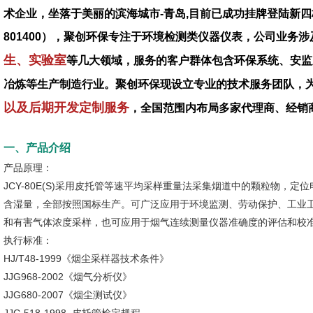
术企业，坐落于美丽的滨海城市-青岛,目前已成功挂牌登陆新四
801400），聚创环保专注于环境检测类仪器仪表，公司业务涉
生、实验室
等几大领域，服务的客户群体包含环保系统、安监
冶炼等生产制造行业。聚创环保现设立专业的技术服务团队，
以及后期开发定制服务
，全国范围内布局多家代理商、经销
一、产品介绍
产品原理：
JCY-80E(S)采用皮托管等速平均采样重量法采集烟道中的颗粒物，
含湿量，全部按照国标生产。可广泛应用于环境监测、劳动保护、工业
和有害气体浓度采样，也可应用于烟气连续测量仪器准确度的评估和校准
执行标准：
HJ/T48-1999《烟尘采样器技术条件》
JJG968-2002《烟气分析仪》
JJG680-2007《烟尘测试仪》