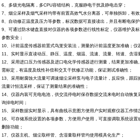
6、多级光电隔离，多CPU容错结构，克服静电干扰及静电击穿；
7、烟尘采样及烟气采样均带有前置高效气水分离器，可单独拆卸，有
8、自动修正温度及压力等参数，标况数据可直接读出，并且有断电保
9、可通过防水键盘直接对仪器的各项参数进行线性标定，仪器维护及
参数安全；
10、计前温度传感器前置式鸟笼安装法，测量的计前温度更加准确；仪
11、实时显示直读动压、静压、温度、烟温、流速、流量、转速、含湿
12、采用进口压力传感器及进口电化学传感器进行测量，结果更加准确
需标定，有温度及线性补偿和交叉干扰修正功能，保证测试准确性；
13、采用耐腐蚀大流量可调速烟尘采样泵与电子流量计，反应快，跟踪
流量计恒流采样，保证了测量结果的准确性；
14、仪器内装可充电电池，供交流停电时保存数据交流来电时自动恢复
询掉电时间；
15、采样数据实时显示，具有曲线示意图方便用户实时观察仪器工作情
16、可存储系统设置的各项参数，方便用户使用，可直接调取系统设置
删除功能；
17、仪器主机、烟尘取样管、含湿量取样管均使用模具化生产；