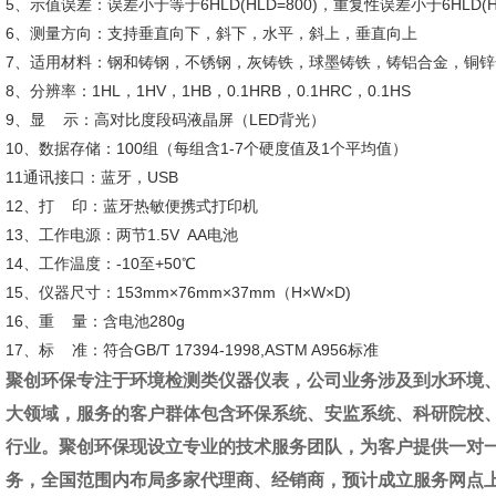
5、示值误差：误差小于等于6HLD(HLD=800)，重复性误差小于6HLD(HL
6、测量方向：支持垂直向下，斜下，水平，斜上，垂直向上
7、适用材料：钢和铸钢，不锈钢，灰铸铁，球墨铸铁，铸铝合金，铜
8、分辨率：1HL，1HV，1HB，0.1HRB，0.1HRC，0.1HS
9、显 示：高对比度段码液晶屏（LED背光）
10、数据存储：100组（每组含1-7个硬度值及1个平均值）
11通讯接口：蓝牙，USB
12、打 印：蓝牙热敏便携式打印机
13、工作电源：两节1.5V AA电池
14、工作温度：-10至+50℃
15、仪器尺寸：153mm×76mm×37mm（H×W×D)
16、重 量：含电池280g
17、标 准：符合GB/T 17394-1998,ASTM A956标准
聚创环保专注于环境检测类仪器仪表，公司业务涉及到水环境
大领域，服务的客户群体包含环保系统、安监系统、科研院校
行业。聚创环保现设立专业的技术服务团队，为客户提供一对
务，全国范围内布局多家代理商、经销商，预计成立服务网点