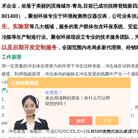
术企业，坐落于美丽的滨海城市-青岛,目前已成功挂牌登陆新四
801400），聚创环保专注于环境检测类仪器仪表，公司业务涉
生、实验室
等几大领域，服务的客户群体包含环保系统、安监
冶炼等生产制造行业。聚创环保现设立专业的技术服务团队，
以及后期开发定制服务
，全国范围内布局多家代理商、经销
工作原理
用一定质量的冲击体在弹簧力的作用下冲击试样表面，冲击体距试样表面
硬度。利用电磁原理，冲击体内的磁铁在冲击装置的线圈中产生一个感应
=1000 × VB/VA
LM100便携式里氏硬度计合理优质
产品参数
欢迎您！
来自局域网的朋友！有什么可以帮
1、测量方法：里氏硬度测量方法
助您的吗？
2、硬度制式：里氏HL、 布氏HB、 洛氏HRB、 洛氏HRC、维氏HV、
3、测量范围：HLD（200-960） HRC（19.8-68.5）HRB（13.5-100）
HV（80-976） HS（26.4-99.5）σb（375-2639）
4、冲击装置：标配D，可选C/G/DC/DL/D+15
LM100便携式里氏硬度