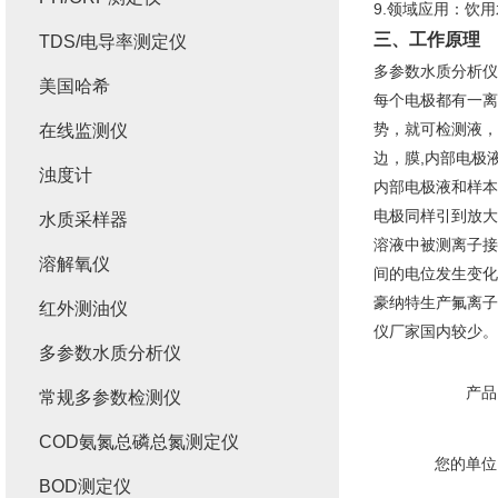
9.领域应用：饮
三、工作原理
TDS/电导率测定仪
多参数水质分析仪
美国哈希
每个电极都有一离
势，就可检测液，
在线监测仪
边，膜,内部电极
浊度计
内部电极液和样本
电极同样引到放大
水质采样器
溶液中被测离子接
溶解氧仪
间的电位发生变化
豪纳特生产氟离子、
红外测油仪
仪厂家国内较少。
多参数水质分析仪
产品
常规多参数检测仪
COD氨氮总磷总氮测定仪
您的单位
BOD测定仪