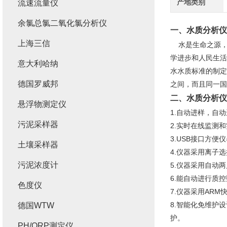
产地类别
流速流量仪
余氯总氯二氧化氯分析仪
一、
水质分析仪
上海三信
水是生命之源，
学进步和人民生活
意大利哈纳
水水质标准的制定
德国罗威邦
之间，而且同一国
二、
水质分析仪
悬浮物测定仪
1.自动进样，自
污泥采样器
2.实时在线监测
3.USB接口方
土壤采样器
4.仪器采用离子
污泥浓度计
5.仪器采用自动
6.能自动进行质
色度仪
7.仪器采用AR
8.智能化免维护
德国WTW
护。
PH/ORP测定仪