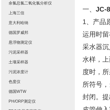
余氯总氯二氧化氯分析仪
一、
JC
上海三信
1、产品
意大利哈纳
德国罗威邦
运用时留
悬浮物测定仪
采水器沉
污泥采样器
水样，上
土壤采样器
度时，所
污泥浓度计
色度仪
所符号，
德国WTW
封闭。提
PH/ORP测定仪
皮管伸入