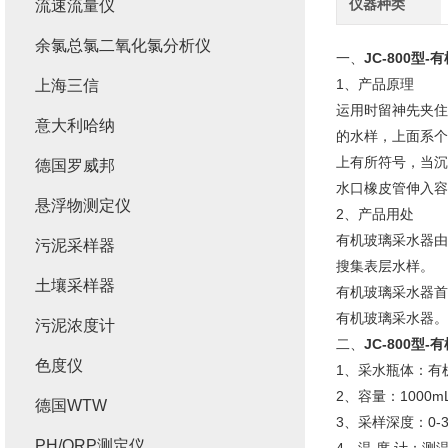
仪器种类
流速流量仪
余氯总氯二氧化氯分析仪
一、
JC-800型
1、产品原理
上海三信
运用时留神先夹住
意大利哈纳
的水样，上面系个
上有所符号，当沉
德国罗威邦
水口橡皮管伸入容
悬浮物测定仪
2、产品用处
有机玻璃采水器由
污泥采样器
搜集表层水样。
土壤采样器
有机玻璃采水器首
有机玻璃采水器。
污泥浓度计
二、
JC-800型
色度仪
1、采水瓶体：有
2、容量：1000mL
德国WTW
3、采样深度：0-3
PH/ORP测定仪