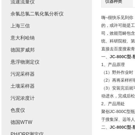
仪器种类
流速流量仪
余氯总氯二氧化氯分析仪
嗨~很快乐见到你
的，或许可能是工
上海三信
司，效能范畴包含
意大利哈纳
统、科研院校、第
直接去百度搜索青
德国罗威邦
一、
JC-800C
悬浮物测定仪
1、产品原理
（1）野外作业时
污泥采样器
（2）再将采样杆
土壤采样器
（3）安装完后就
动进水，完成后松
污泥浓度计
2、产品用处
色度仪
聚创JC-800
于搜集深、远等人
德国WTW
二、
JC-800C
PH/ORP测定仪