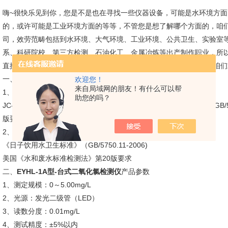
嗨~很快乐见到你，您是不是也在寻找一些仪器设备，可能是水环境方
的，或许可能是工业环境方面的等等，不管您是想了解哪个方面的，咱
司，效劳范畴包括到水环境、大气环境、工业环境、公共卫生、实验室
系、科研院校、第三方检测、石油化工、金属冶炼等出产制作职业，所
直接去百度查找青岛聚创环保就一目了然呢~不管什么时间和地点，咱们
一、
EYHL-1A型-台式二氧化氯检测仪
产品介绍
欢迎您！
来自局域网的朋友！有什么可以帮
1、产品用处
助您的吗？
JC-EYHL-1A型二氧化氯检测仪符合国标《日子饮用水卫生标准》（GB/5
版要求。适用于经二氧化氯消毒的水样中残留二氧化氯浓度的测定。
2、产品标准
《日子饮用水卫生标准》（GB/5750.11-2006)
美国《水和废水标准检测法》第20版要求
二、
EYHL-1A型-台式二氧化氯检测仪
产品参数
1、测定规模：0～5.00mg/L
2、光源：发光二级管（LED）
3、读数分度：0.01mg/L
4、测试精度：±5%以内