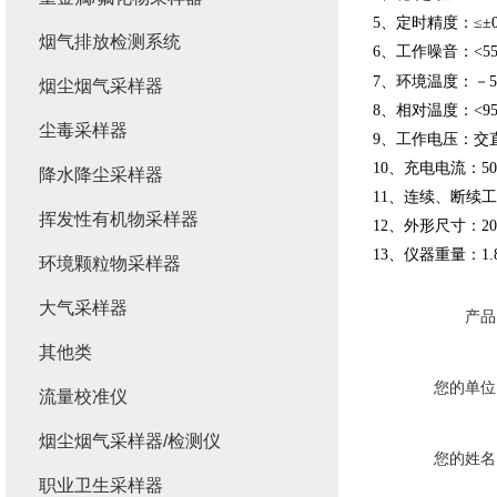
5
、定时精度：
≤±0
烟气排放检测系统
6
、工作噪音：
<5
7
、环境温度：－
5
烟尘烟气采样器
8
、相对温度：
<9
尘毒采样器
9
、工作电压：交
10
、充电电流：
5
降水降尘采样器
11
、连续、断续工
挥发性有机物采样器
12
、外形尺寸：
2
13
、仪器重量：
1.
环境颗粒物采样器
大气采样器
产品
其他类
您的单位
流量校准仪
烟尘烟气采样器/检测仪
您的姓名
职业卫生采样器