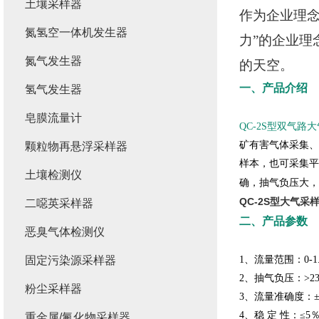
土壤采样器
作为企业理
氮氢空一体机发生器
力”的企业
氮气发生器
的天空。
一、产品介绍
氢气发生器
皂膜流量计
QC-2S型双气路
矿有害气体采集、
颗粒物再悬浮采样器
样本，也可采集平
土壤检测仪
确，抽气负压大，
QC-2S型大气采
二噁英采样器
二、产品参数
恶臭气体检测仪
固定污染源采样器
1
、流量范围：
0-1
2
、抽气负压：
>2
粉尘采样器
3
、流量准确度：
4
、稳
定
性：
≤5
重金属/氟化物采样器