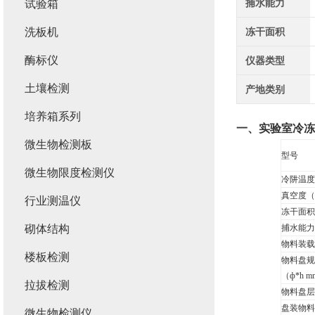
捕水能力
试验箱
洗板机
冻干面积
酶标仪
仪器类型
土壤检测
产地类别
培养箱系列
一、
实验室冷冻
微生物检测板
型号
微生物限度检测仪
冷阱温度
真空度（
行业测温仪
冻干面积
砌体结构
捕水能力（
物料装载
楼板检测
物料盘规
（ф*h 
拉拔检测
物料盘层
盘装物料
微生物检测仪