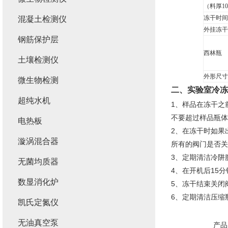
（料厚1
冻干时间
混凝土检测仪
外挂冻干
钢筋保护层
西林瓶
土壤检测仪
外形尺寸
微生物检测
二、
实验室冷冻
超纯水机
1、样品在冻干之
不要超过样品瓶体
电热板
2、在冻干时如果
漩涡混合器
所有的阀门是否
3、定期清洁冷阱
无菌均质器
4、在开机后15
数显消化炉
5、冻干结束关闭
6、定期清洁压缩
凯氏定氮仪
无油真空泵
产品